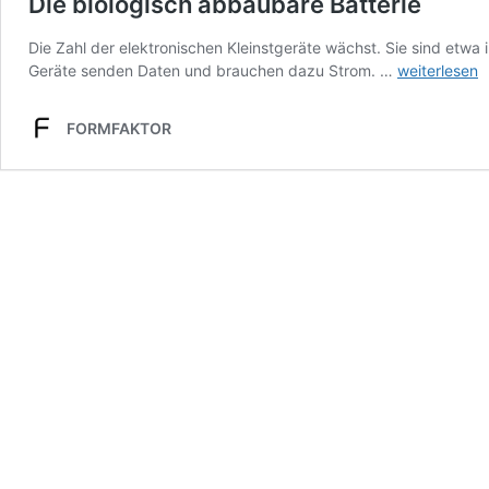
Die biologisch abbaubare Batterie
Die Zahl der elektronischen Kleinstgeräte wächst. Sie sind etwa 
Die
Geräte senden Daten und brauchen dazu Strom. …
weiterlesen
biologisch
abbaubare
FORMFAKTOR
Batterie