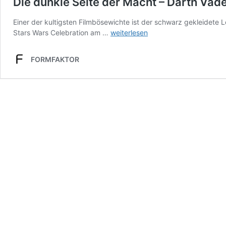
Die dunkle Seite der Macht – Darth Vade
Einer der kultigsten Filmbösewichte ist der schwarz gekleidete
Die
Stars Wars Celebration am …
weiterlesen
dunkle
Seite
FORMFAKTOR
der
Macht
–
Darth
Vader
in
Gold
von
Lladró