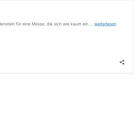
Die
lenstein für eine Messe, die sich wie kaum ein …
weiterlesen
TOP
10
Ausstellungsstücke
der
Design
Miami
2025