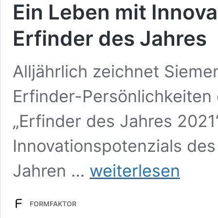
Ein Leben mit Innov
Erfinder des Jahres
Alljährlich zeichnet Siem
Erfinder-Persönlichkeite
„Erfinder des Jahres 2021
Innovationspotenzials des
Ein
Jahren …
weiterlesen
Leben
mit
Innovationen
FORMFAKTOR
–
Siemens-