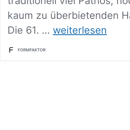
traditionell viel Pathos,
kaum zu überbietenden Ha
Venedig
Die 61. …
weiterlesen
in
Moll:
Sechs
FORMFAKTOR
Positionen
zur
Kunstbiennale
2026