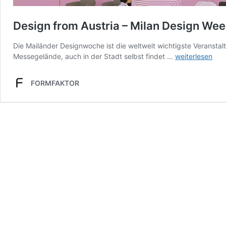
Design from Austria – Milan Design We
Die Mailänder Designwoche ist die weltweit wichtigste Veranstal
Design
Messegelände, auch in der Stadt selbst findet …
weiterlesen
from
Austria
FORMFAKTOR
–
Milan
Design
Week
2019