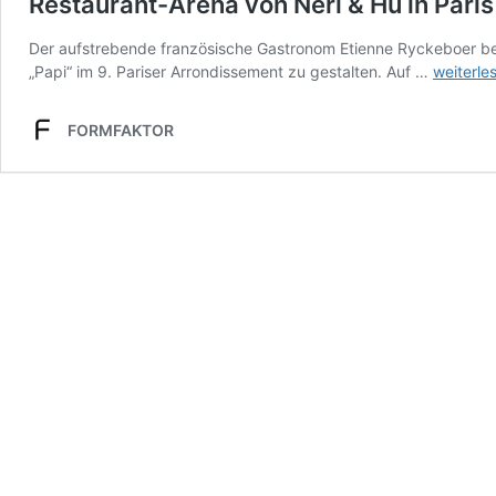
Restaurant-Arena von Neri & Hu in Paris
Der aufstrebende französische Gastronom Etienne Ryckeboer bea
Restaura
„Papi“ im 9. Pariser Arrondissement zu gestalten. Auf …
weiterle
Arena
von
FORMFAKTOR
Neri
&
Hu
in
Paris