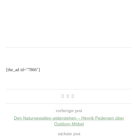
[the_ad id=“7866″]
vorheriger post
Den Naturgewalten widerstehen – Henrik Pedersen über
Outdoor-Möbel
nächster post