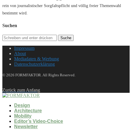
rein von journalistischer Sorgfaltspflicht und völlig freier Themenwahl
bestimmt wird.
Suchen
Suche
Impressum
About
Mediadaten & Werbung
Datenschutzerklärung
© 2026 FORMFAKTOR. All Rights Reserved.
Zurück zum Anfang
Design
Architecture
Mobility
Editor’s Video-Choice
Newsletter