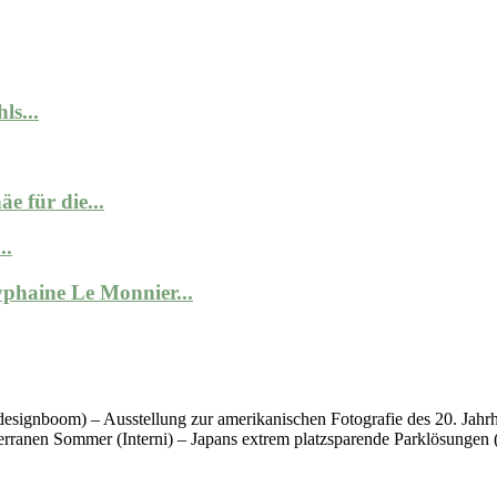
ls...
e für die...
..
phaine Le Monnier...
 (designboom) – Ausstellung zur amerikanischen Fotografie des 20. J
erranen Sommer (Interni) – Japans extrem platzsparende Parklösungen