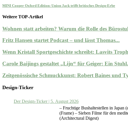
MINI Cooper Oxford Edition: Union Jack trifft britisches Design-Erbe
Weitere TOP-Artikel
Wohnen statt arbeiten? Warum die Rolle des Bürostuh
Fritz Hansen startet Podcast – und lässt Thomas...
Wenn Kristall Sportgeschichte schreibt: Lasvits Trophä
Carole Baijings gestaltet „Lijn“ für Geiger: Ein Stuhl.
Zeitgenössische Schmuckkunst: Robert Baines und Ty
Design-Ticker
Der Design-Ticker | 5. August 2026
– Fruchtige Bushaltestellen in Japan
(Frame) – Sieben Filme für den medit
(Architectural Digest)