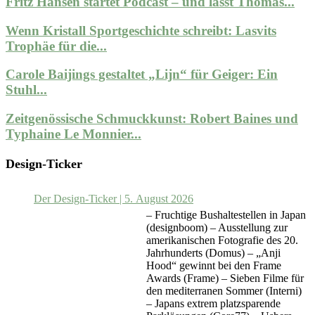
Fritz Hansen startet Podcast – und lässt Thomas...
Wenn Kristall Sportgeschichte schreibt: Lasvits
Trophäe für die...
Carole Baijings gestaltet „Lijn“ für Geiger: Ein
Stuhl...
Zeitgenössische Schmuckkunst: Robert Baines und
Typhaine Le Monnier...
Design-Ticker
Der Design-Ticker | 5. August 2026
– Fruchtige Bushaltestellen in Japan
(designboom) – Ausstellung zur
amerikanischen Fotografie des 20.
Jahrhunderts (Domus) – „Anji
Hood“ gewinnt bei den Frame
Awards (Frame) – Sieben Filme für
den mediterranen Sommer (Interni)
– Japans extrem platzsparende