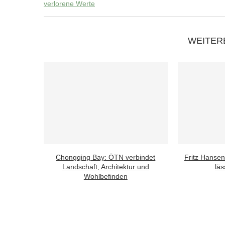
verlorene Werte
WEITER
Chongqing Bay: ŌTN verbindet
Fritz Hansen
Landschaft, Architektur und
läs
Wohlbefinden