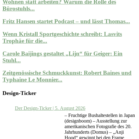
Wohnen statt arbeiten? Warum die Rolle des
Bürostuhls...
Fritz Hansen startet Podcast – und lässt Thomas...
Wenn Kristall Sportgeschichte schreibt: Lasvits
Trophäe für die...
Carole Baijings gestaltet „Lijn“ für Geiger: Ein
Stuhl...
Zeitgenössische Schmuckkunst: Robert Baines und
Typhaine Le Monnier...
Design-Ticker
Der Design-Ticker | 5. August 2026
– Fruchtige Bushaltestellen in Japan
(designboom) – Ausstellung zur
amerikanischen Fotografie des 20.
Jahrhunderts (Domus) – „Anji
Hood“ gewinnt bei den Frame