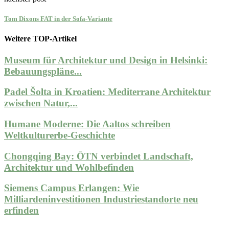
Tom Dixons FAT in der Sofa-Variante
Weitere TOP-Artikel
Museum für Architektur und Design in Helsinki:
Bebauungspläne...
Padel Šolta in Kroatien: Mediterrane Architektur
zwischen Natur,...
Humane Moderne: Die Aaltos schreiben
Weltkulturerbe-Geschichte
Chongqing Bay: ŌTN verbindet Landschaft,
Architektur und Wohlbefinden
Siemens Campus Erlangen: Wie
Milliardeninvestitionen Industriestandorte neu
erfinden