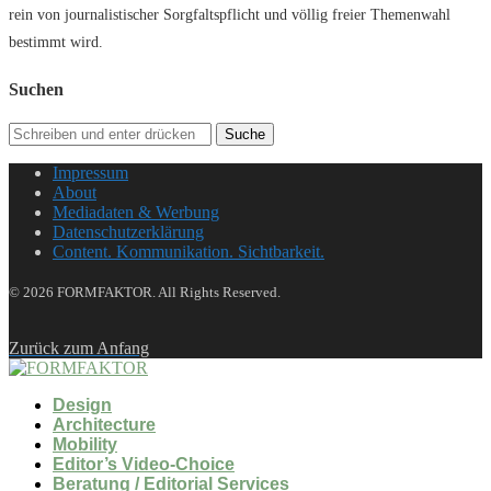
rein von journalistischer Sorgfaltspflicht und völlig freier Themenwahl
bestimmt wird.
Suchen
Suche
Impressum
About
Mediadaten & Werbung
Datenschutzerklärung
Content. Kommunikation. Sichtbarkeit.
© 2026 FORMFAKTOR. All Rights Reserved.
Zurück zum Anfang
Design
Architecture
Mobility
Editor’s Video-Choice
Beratung / Editorial Services