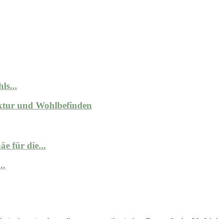
ls...
ktur und Wohlbefinden
e für die...
..