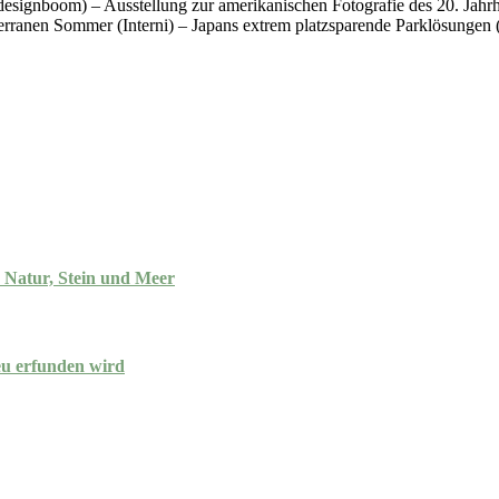
 (designboom) – Ausstellung zur amerikanischen Fotografie des 20. J
erranen Sommer (Interni) – Japans extrem platzsparende Parklösungen
n Natur, Stein und Meer
eu erfunden wird