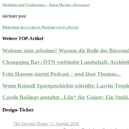
Mobilität und Trinkgenuss – Aston Martin x Bowmore
nächster post
Bibliothek des Lichts in Mailand von Es Devlin
Weitere TOP-Artikel
Wohnen statt arbeiten? Warum die Rolle des Bürostuh
Chongqing Bay: ŌTN verbindet Landschaft, Archite
Fritz Hansen startet Podcast – und lässt Thomas...
Wenn Kristall Sportgeschichte schreibt: Lasvits Trophä
Carole Baijings gestaltet „Lijn“ für Geiger: Ein Stuhl.
Design-Ticker
Der Design-Ticker | 5. August 2026