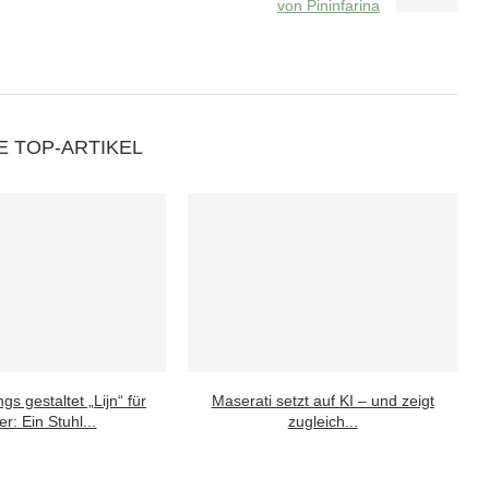
von Pininfarina
E TOP-ARTIKEL
gs gestaltet „Lijn“ für
Maserati setzt auf KI – und zeigt
r: Ein Stuhl...
zugleich...