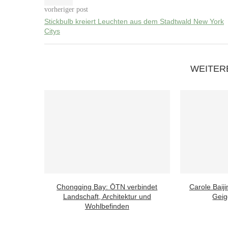
vorheriger post
Stickbulb kreiert Leuchten aus dem Stadtwald New York
Citys
WEITER
Chongqing Bay: ŌTN verbindet
Carole Baijin
Landschaft, Architektur und
Geige
Wohlbefinden