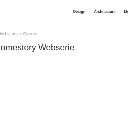
Design
Architecture
Mo
rtet Homestory Webserie
 Homestory Webserie