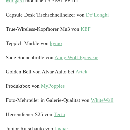
Midgard
modular TYP 551 PETIT
Capsule Desk Tischschnellheizer von
De’Longhi
True-Wireless-Kopfhörer Mu3 von
KEF
Teppich Marble von
kymo
Sade Sonnenbrille von
Andy Wolf Eyewear
Golden Bell von Alvar Aalto bei
Artek
Produktbox von
MyPoppies
Foto-Mehrteiler in Galerie-Qualität von
WhiteWall
Herrendiener S25 von
Tecta
Junior Rutschauto von
Jaguar