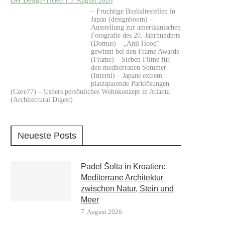
Der Design-Ticker | 5. August 2026
– Fruchtige Bushaltestellen in
Japan (designboom) –
Ausstellung zur amerikanischen
Fotografie des 20. Jahrhunderts
(Domus) – „Anji Hood“
gewinnt bei den Frame Awards
(Frame) – Sieben Filme für
den mediterranen Sommer
(Interni) – Japans extrem
platzsparende Parklösungen
(Core77) – Ushers persönliches Wohnkonzept in Atlanta
(Architectural Digest)
Neueste Posts
Padel Šolta in Kroatien:
Mediterrane Architektur
zwischen Natur, Stein und
Meer
7. August 2026