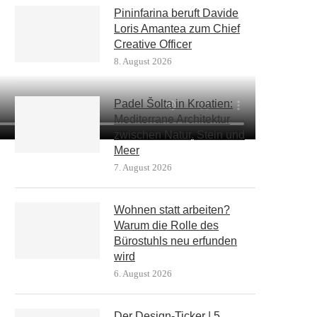
Pininfarina beruft Davide
Loris Amantea zum Chief
Creative Officer
8. August 2026
Padel Šolta in Kroatien:
Mediterrane Architektur
zwischen Natur, Stein und
Meer
7. August 2026
Wohnen statt arbeiten?
Warum die Rolle des
Bürostuhls neu erfunden
wird
6. August 2026
Der Design-Ticker | 5.