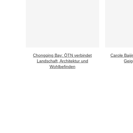
Chongqing Bay: ŌTN verbindet
Carole Baijin
Landschaft, Architektur und
Geige
Wohlbefinden