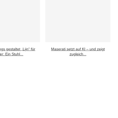
gs gestaltet „Lijn“ für
Maserati setzt auf KI – und zeigt
r: Ein Stuhl...
zugleich...