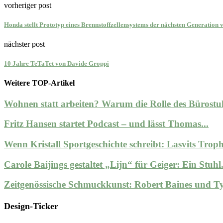
vorheriger post
Honda stellt Prototyp eines Brennstoffzellensystems der nächsten Generation 
nächster post
10 Jahre TeTaTet von Davide Groppi
Weitere TOP-Artikel
Wohnen statt arbeiten? Warum die Rolle des Bürostuh
Fritz Hansen startet Podcast – und lässt Thomas...
Wenn Kristall Sportgeschichte schreibt: Lasvits Trophä
Carole Baijings gestaltet „Lijn“ für Geiger: Ein Stuhl.
Zeitgenössische Schmuckkunst: Robert Baines und Ty
Design-Ticker