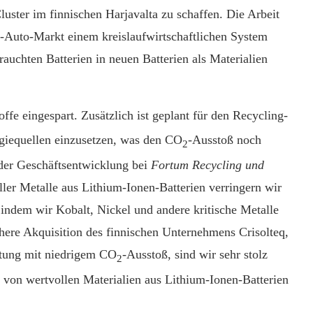
luster im finnischen Harjavalta zu schaffen. Die Arbeit
 E-Auto-Markt eine
m
kreislaufwirtschaftlichen System
rauchten Batterien in neuen Batterien als Materialien
fe eingespart. Zusätzlich ist geplant für den Recycling-
giequellen einzusetzen, was den CO
-Ausstoß noch
2
 der Geschäftsentwicklung bei
Fortum Recycling und
ller Metalle aus Lithium-Ionen-Batterien verringern wir
 indem wir Kobalt, Nickel und andere kritische Metalle
here Akquisition des finnischen Unternehmens Crisolteq,
itung mit niedrigem CO
-Ausstoß, sind wir sehr stolz
2
von wertvollen Materialien aus Lithium-Ionen-Batterien