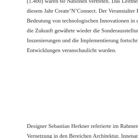
(1.400) waren 60 Nationen vertreten. Das Leitthe
diesem Jahr Create’N’Connect. Der Veranstalte
Bedeutung von technologischen Innovationen in d
die Zukunft gewährte wieder die Sonderausstell
Inszenierungen und die Implementierung fortsch
Entwicklungen veranschaulicht wurden.
D
esigner Sebastian Herkner referierte im Rahm
Vernetzung i
n
den Bereichen Architektur, Innenar