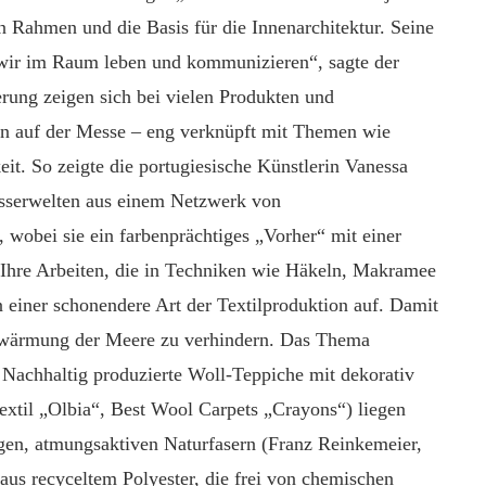
 Rahmen und die Basis für die Innenarchitektur. Seine
 wir im Raum leben und kommunizieren“, sagte der
erung zeigen sich bei vielen
Produkten und
en
auf der Messe –
e
ng verknüpft mit Themen
wie
eit.
So zeigte d
ie portugiesische Künstlerin Vanessa
asserwelten aus einem Netzwerk von
n, wobei sie ein farbenprächtiges „Vorher“ mit
einer
. Ihre Arbeiten, die in Techniken wie Häkeln, Makramee
n
eine
r
schonendere Art der Textilproduktion
auf
.
Damit
Erwärmung der Meere zu verhindern.
Das Thema
 Nachhaltig produzierte Woll-Teppiche mit dekorativ
extil „Olbia“, Best Wool Carpets „Crayons“) liegen
en, atmungsaktiven Naturfasern (Franz Reinkemeier,
aus recyceltem Polyester, die frei von chemischen