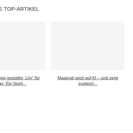
E TOP-ARTIKEL
gs gestaltet „Lijn“ für
Maserati setzt auf KI – und zeigt
r: Ein Stuhl...
zugleich...