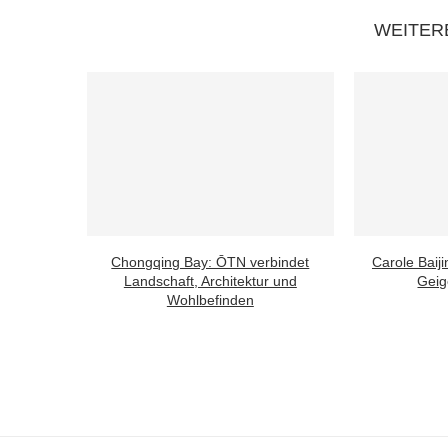
WEITER
Chongqing Bay: ŌTN verbindet
Carole Baijin
Landschaft, Architektur und
Geige
Wohlbefinden