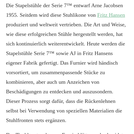
Die
Stapelstühle der
Serie 7™
entwarf Arne Jacobsen
1955.
Seitdem
wird
diese Stuhlikone
von
Fritz Hansen
produziert
und weltweit vertrieben. Die
Art und Weise
,
wie
diese erfolgreichen Stühle hergestellt werden
,
hat
sich kontinuierlich
weiterentwickelt. Heute werden die
Stapelstühle Serie 7™ s
owie
AJ in Fritz Hansens
eigener Fabri
k gefertigt.
Das Furnier wird
händisch
vor
sortiert, um
zusammenpassende
Stücke zu
kombinieren, aber auch um
Anzeichen von
Beschädigungen
zu entdecken und auszusondern
.
Dieser Prozess sorgt dafür,
dass die Rück
en
lehnen
selbst bei Verwendung von
speziellen
Materialien die
Stuhlfronten
stets
ergänzen.