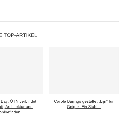
E TOP-ARTIKEL
 Bay: ŌTN verbindet
Carole Baijings gestaltet „Lijn“ für
ft, Architektur und
Geiger: Ein Stuhl...
hlbefinden