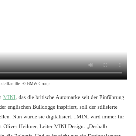
e Modellfamilie. © BMW Group
on
MINI
, das die britische Automarke seit der Einführung
 englischen Bulldogge inspiriert, soll der stilisierte
llen. Nun wurde sie digitalisiert. „MINI wird immer für
t Oliver Heilmer, Leiter MINI Design. „Deshalb
 in die Zukunft. Und er ist nicht nur ein Designelement,