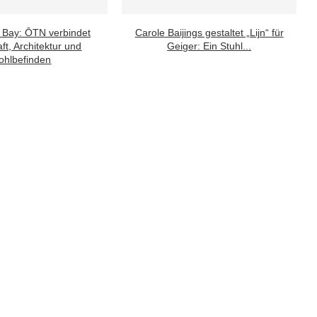
 Bay: ŌTN verbindet
Carole Baijings gestaltet „Lijn“ für
ft, Architektur und
Geiger: Ein Stuhl...
hlbefinden