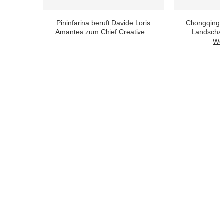
Pininfarina beruft Davide Loris
Chongqing
Amantea zum Chief Creative...
Landscha
Wo