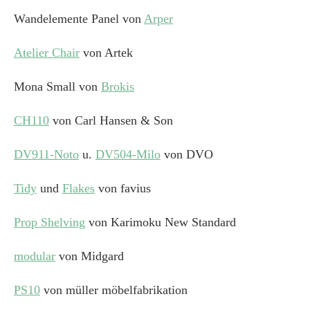
Wandelemente Panel von
Arper
Atelier Chair
von Artek
Mona Small von
Brokis
CH110
von Carl Hansen & Son
DV911-Noto
u.
DV504-Milo
von DVO
Tidy
und
Flakes
von
f
avius
Prop Shelving
von Karimoku New Standard
modular
von Midgard
PS10
von
müller möbelfabrikation