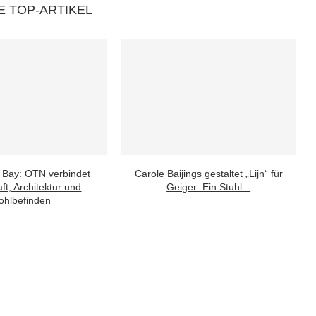
E TOP-ARTIKEL
 Bay: ŌTN verbindet
Carole Baijings gestaltet „Lijn“ für
ft, Architektur und
Geiger: Ein Stuhl...
hlbefinden