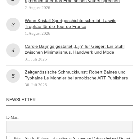
Kjærholm über das Erbe seines Vaters sprechen
2. August 2026
Wenn Kristall Sportgeschichte schreibt: Lasvits
Trophäe für die Tour de France
1. August 2026
Carole Baijings gestaltet „Lijn“ für Geiger: Ein Stuhl
zwischen Minimalismus, Handwerk und Mode
31. Juli 2026
Zeitgenössische Schmuckkunst: Robert Baines und
Typhaine Le Monnier bei arnoldsche ART Publishers
30. Juli 2026
NEWSLETTER
E-Mail
Wenn Sie fortfahren, akzeptieren Sie unsere Datenschutzerklärung.