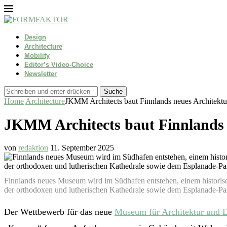
Design
Architecture
Mobility
Editor’s Video-Choice
Newsletter
Suche
Home
Architecture
JKMM Architects baut Finnlands neues Architek
JKMM Architects baut Finnlands
von
redaktion
11. September 2025
Finnlands neues Museum wird im Südhafen entstehen, einem historis
der orthodoxen und lutherischen Kathedrale sowie dem Esplanade-P
Der Wettbewerb für das neue
Museum für Architektur und 