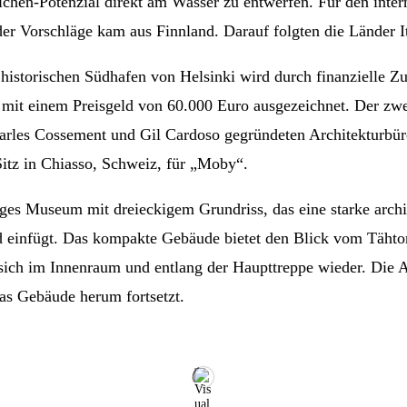
hen-Potenzial direkt am Wasser zu entwerfen. Für den inter
 der Vorschläge kam aus Finnland. Darauf folgten die Länder 
storischen Südhafen von Helsinki wird durch finanzielle Zus
mit einem Preisgeld von 60.000 Euro ausgezeichnet. Der zwe
les Cossement und Gil Cardoso gegründeten Architekturbüro m
Sitz in Chiasso, Schweiz, für „Moby“.
es Museum mit dreieckigem Grundriss, das eine starke archit
ld einfügt. Das kompakte Gebäude bietet den Blick vom Tähto
ich im Innenraum und entlang der Haupttreppe wieder. Die Au
as Gebäude herum fortsetzt.