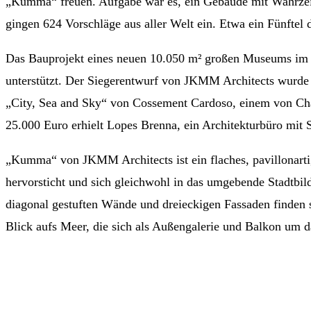
„Kumma“ freuen. Aufgabe war es, ein Gebäude mit Wahrzeic
gingen 624 Vorschläge aus aller Welt ein. Etwa ein Fünftel
Das Bauprojekt eines neuen 10.050 m² großen Museums im hi
unterstützt. Der Siegerentwurf von JKMM Architects wurde 
„City, Sea and Sky“ von Cossement Cardoso, einem von Char
25.000 Euro erhielt Lopes Brenna, ein Architekturbüro mit 
„Kumma“ von JKMM Architects ist ein flaches, pavillonartig
hervorsticht und sich gleichwohl in das umgebende Stadtbi
diagonal gestuften Wände und dreieckigen Fassaden finden s
Blick aufs Meer, die sich als Außengalerie und Balkon um d