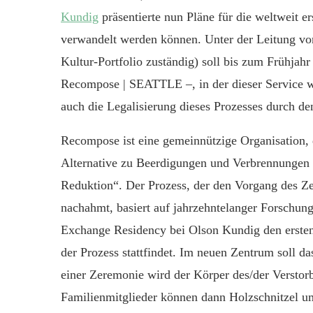
Kundig
präsentierte
nun
Pläne für
die weltweit e
verwandel
t werden können
. Unter der Leitung v
Kultur-Portfolio zuständig) soll bis zum Frühjahr
Recompose | SEATTLE –, in der dieser Service w
auch die Legalisierung dieses Prozesses durch d
Recompose ist eine gemeinnützige Organisation,
Alternative zu Beerdigungen und Verbrennungen a
Reduktion“. Der Prozess, der den Vorgang des Z
nachahmt, basiert auf jahrzehntelanger Forschun
Exchange Residency bei Olson Kundig den ersten
der Prozess stattfindet. Im neuen Zentrum soll
einer Zeremonie wird der Körper des/der Verstor
Familienmitglieder können dann Holzschnitzel u