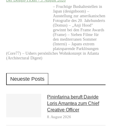
Der Design-Ticker | 5. August 2026
– Fruchtige Bushaltestellen in
Japan (designboom) –
Ausstellung zur amerikanischen
Fotografie des 20. Jahrhunderts
(Domus) – „Anji Hood“
gewinnt bei den Frame Awards
(Frame) – Sieben Filme für
den mediterranen Sommer
(Interni) – Japans extrem
platzsparende Parklösungen
(Core77) – Ushers persönliches Wohnkonzept in Atlanta
(Architectural Digest)
Neueste Posts
Pininfarina beruft Davide
Loris Amantea zum Chief
Creative Officer
8. August 2026