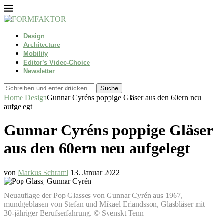
Design
Architecture
Mobility
Editor’s Video-Choice
Newsletter
Suche
Home
Design
Gunnar Cyréns poppige Gläser aus den 60ern neu
aufgelegt
Gunnar Cyréns poppige Gläser
aus den 60ern neu aufgelegt
von
Markus Schraml
13. Januar 2022
Neuauflage der Pop Glasses von Gunnar Cyrén aus 1967,
mundgeblasen von Stefan und Mikael Erlandsson, Glasbläser mit
30-jähriger Berufserfahrung. © Svenskt Tenn