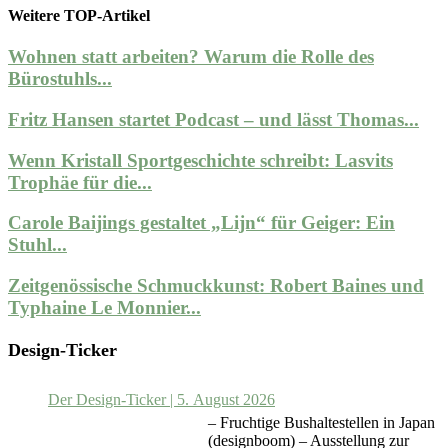
Weitere TOP-Artikel
Wohnen statt arbeiten? Warum die Rolle des
Bürostuhls...
Fritz Hansen startet Podcast – und lässt Thomas...
Wenn Kristall Sportgeschichte schreibt: Lasvits
Trophäe für die...
Carole Baijings gestaltet „Lijn“ für Geiger: Ein
Stuhl...
Zeitgenössische Schmuckkunst: Robert Baines und
Typhaine Le Monnier...
Design-Ticker
Der Design-Ticker | 5. August 2026
– Fruchtige Bushaltestellen in Japan
(designboom) – Ausstellung zur