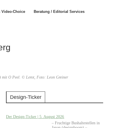
s Video-Choice
Beratung / Editorial Services
erg
 mit O Peel. © Lerot, Foto: Leon Greiner
Design-Ticker
Der Design-Ticker | 5. August 2026
– Fruchtige Bushaltestellen in
Japan (designboom) –