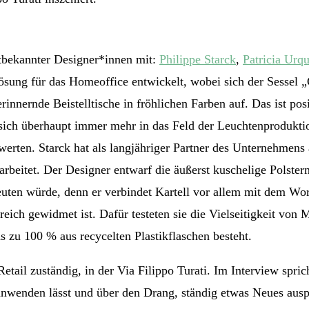
ltbekannter Designer*innen mit:
Philippe Starck
,
Patricia Urqu
Lösung für das Homeoffice entwickelt, wobei sich der Sessel 
rinnernde Beistelltische in fröhlichen Farben auf. Das ist p
 sich überhaupt immer mehr in das Feld der Leuchtenproduktio
ufwerten. Starck hat als langjähriger Partner des Unternehme
beitet. Der Designer entwarf die äußerst kuschelige Polster
uten würde, denn er verbindet Kartell vor allem mit dem Wo
eich gewidmet ist. Dafür testeten sie die Vielseitigkeit von 
as zu 100 % aus recycelten Plastikflaschen besteht.
Retail zuständig, in der Via Filippo Turati. Im Interview spri
t anwenden lässt und über den Drang, ständig etwas Neues aus