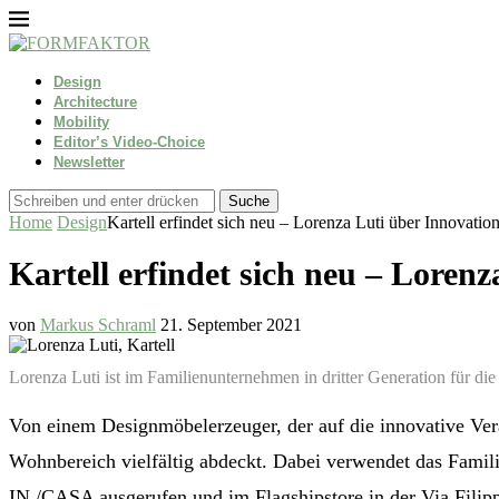
Design
Architecture
Mobility
Editor’s Video-Choice
Newsletter
Suche
Home
Design
Kartell erfindet sich neu – Lorenza Luti über Innovation
Kartell erfindet sich neu – Lorenz
von
Markus Schraml
21. September 2021
Lorenza Luti ist im Familienunternehmen in dritter Generation für d
Von einem Designmöbelerzeuger, der auf die innovative Verar
Wohnbereich vielfältig abdeckt. Dabei verwendet das Famil
IN /CASA ausgerufen und im Flagshipstore in der Via Filippo