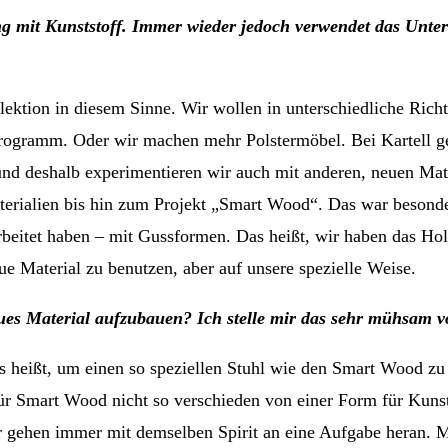
ang mit Kunststoff. Immer wieder jedoch verwendet das Unt
llektion in diesem Sinne. Wir wollen in unterschiedliche Rich
rogramm. Oder wir machen mehr Polstermöbel. Bei Kartell geh
nd deshalb experimentieren wir auch mit anderen, neuen Mater
rialien bis hin zum Projekt „Smart Wood“. Das war besonders 
rarbeitet haben – mit Gussformen. Das heißt, wir haben das 
eue Material zu benutzen, aber auf unsere spezielle Weise.
ues Material aufzubauen? Ich stelle mir das sehr mühsam v
as heißt, um einen so speziellen Stuhl wie den Smart Wood zu
für Smart Wood nicht so verschieden von einer Form für Kunst
r gehen immer mit demselben Spirit an eine Aufgabe heran. 