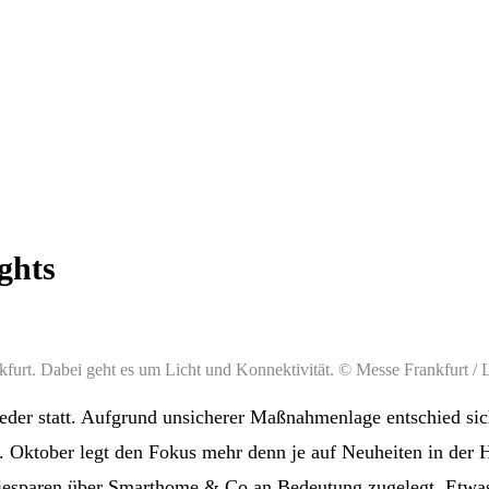
ghts
nkfurt. Dabei geht es um Licht und Konnektivität. © Messe Frankfurt / 
ieder statt. Aufgrund unsicherer Maßnahmenlage entschied si
 6. Oktober legt den Fokus mehr denn je auf Neuheiten in der
ergiesparen über Smarthome & Co an Bedeutung zugelegt. Etw