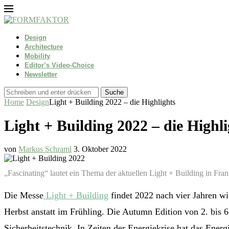
Design
Architecture
Mobility
Editor’s Video-Choice
Newsletter
Suche
Home
Design
Light + Building 2022 – die Highlights
Light + Building 2022 – die Highli
von
Markus Schraml
3. Oktober 2022
„Fascinating“ lautet ein Thema der aktuellen Light + Building in Fra
Die Messe
Light + Building
findet 2022 nach vier Jahren w
Herbst anstatt im Frühling. Die Autumn Edition von 2. bis
Sicherheitstechnik. In Zeiten der Energiekrise hat das En