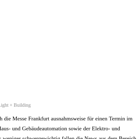
Light + Building
ch die Messe Frankfurt ausnahmsweise für einen Termin im
 Haus- und Gebäudeautomation sowie der Elektro- und
as weniger schwergewichtig fallen die News aus dem Bereich