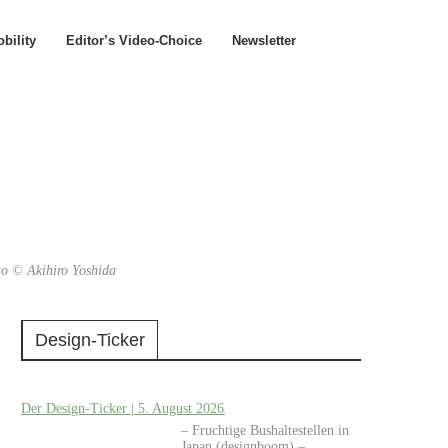
bility
Editor’s Video-Choice
Newsletter
to © Akihiro Yoshida
Design-Ticker
Der Design-Ticker | 5. August 2026
– Fruchtige Bushaltestellen in
Japan (designboom) –