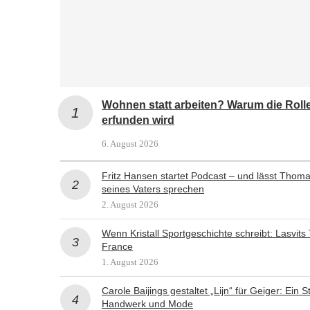
Wohnen statt arbeiten? Warum die Roll
erfunden wird
6. August 2026
Fritz Hansen startet Podcast – und lässt Thom
seines Vaters sprechen
2. August 2026
Wenn Kristall Sportgeschichte schreibt: Lasvits
France
1. August 2026
Carole Baijings gestaltet „Lijn“ für Geiger: Ein
Handwerk und Mode