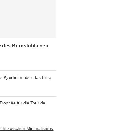
e des Bürostuhls neu
as Kjærholm über das Erbe
 Trophäe für die Tour de
 Stuhl zwischen Minimalismus,