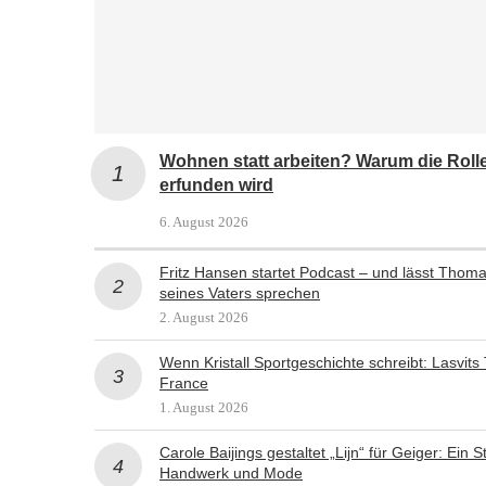
Wohnen statt arbeiten? Warum die Roll
erfunden wird
6. August 2026
Fritz Hansen startet Podcast – und lässt Thom
seines Vaters sprechen
2. August 2026
Wenn Kristall Sportgeschichte schreibt: Lasvits
France
1. August 2026
Carole Baijings gestaltet „Lijn“ für Geiger: Ein
Handwerk und Mode