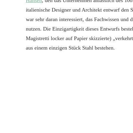
Hansen
, den das Unternehmen anlässlich des 100.
italienische Design
er
und Architekt entwarf den S
war sehr daran interessiert, d
as Fachwissen und d
nutzen.
Die Einzigartigkeit dieses Entwurfs beste
Magistretti locker auf Papier skiz
z
ierte)
„
verkehr
aus einem
einzigen
Stück Stahl
bestehen
.