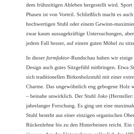
dem frühzeitigen Ableben hergestellt wird. Sport 
Phasen ist von Vorteil. Schließlich macht es auc
hochwertige
n
Stuhl oder einem
Gewinn-maximie
zwar k
aum
aussagekräftige Untersuchungen, aber 
jede
m
Fall besser, auf einem guten Möbel zu sitz
In dieser
formfaktor
-Rundschau haben wir einige
Design auch gutes Sitzgefühl mitbringen. Etwa
St
sich traditionellen Birkenholzstuhl mit einer e
Charme. Das ungewöhnlich eng gebogene Holz wir
– beinahe unwirklich.
Der Stuhl
Joko
(Hersteller
jahrelanger Forschung. Es ging um eine maximale
Stuhl besteht aus einer einzigen organischen Obe
Rückenlehne bis zu den Hinterbeinen reicht. Ein 