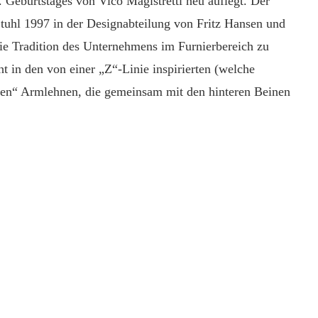
 Geburtstages von Vico Magistretti neu auflegt. Der
tuhl 1997 in der Designabteilung von Fritz Hansen und
ie Tradition des Unternehmens im
F
urnierbereich zu
ht in de
n
von einer
„Z“-Linie inspirierte
n (
welche
ten“
Armlehnen
, die gemeinsam mit den
hinteren Beine
n