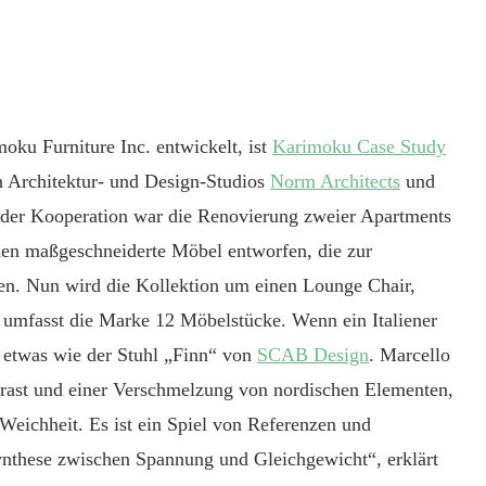
moku Furniture Inc.
e
ntwickelt, ist
Karimoku Case Study
n Architektur- und Design-Studios
Norm Architects
und
 der
Kooperation
war die Renovierung zwei
er
Apartments
n maßgeschneiderte Möbel entworfen, die zur
ten. Nun wird die Kollektion um einen Lounge Chair,
it umfasst die Marke 12 Möbelstücke.
Wenn ein Italiener
so etwas wie der Stuhl „Finn“ von
SCAB Design
. Marcello
ntrast und einer Verschmelzung von nordischen Elementen,
d Weichheit. Es ist ein Spiel von Referenzen und
ynthese zwischen Spannung und Gleichgewicht“, erklärt