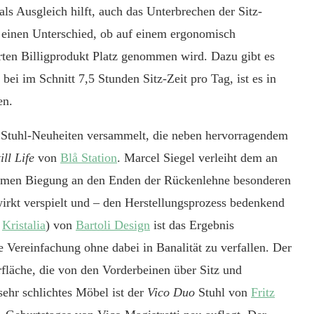
als Ausgleich hilft, auch das Unterbrechen der Sitz-
h einen Unterschied, ob auf einem ergonomisch
rten
Billigprodukt Platz genommen wird. Dazu gibt es
bei im Schnitt 7,5 Stunden Sitz-Zeit pro Tag, ist es
in
en.
 Stuhl-Neuheiten versammelt, die
neben hervo
rragendem
ill Life
von
Blå Station
.
Marcel Siegel verleiht dem an
xtremen Biegung an den Enden der Rückenlehne besonderen
kt verspielt und – den Herstellungsprozess bedenkend
:
Kristalia
)
von
Bartoli Design
ist das Ergebnis
 Vereinfachung ohne dabei in Banalität zu verfallen. Der
rfläche, die von den Vorderbeinen über Sitz und
sehr schlichtes Möbel ist der
Vico Duo
Stuhl von
Fritz