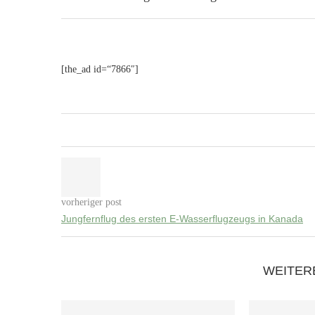
[the_ad id=“7866″]
vorheriger post
Jungfernflug des ersten E-Wasserflugzeugs in Kanada
WEITER