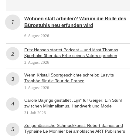
Wohnen statt arbeiten? Warum die Rolle des
Bürostuhls neu erfunden wird
6. August 2026
Fritz Hansen startet Podcast – und lässt Thomas
Kjærholm über das Erbe seines Vaters sprechen
2. August 2026
Wenn Kristall Sportgeschichte schreibt: Lasvits
Trophäe für die Tour de France
1. August 2026
Carole Baijings gestaltet „Lijn“ für Geiger: Ein Stuhl
zwischen Minimalismus, Handwerk und Mode
31. Juli 2026
Zeitgenössische Schmuckkunst: Robert Baines und
Typhaine Le Monnier bei arnoldsche ART Publishers