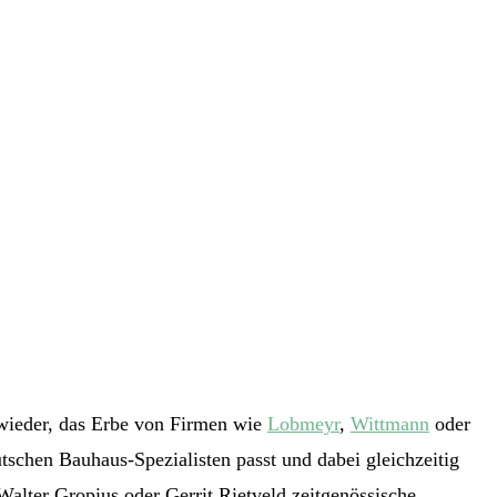
 wieder, das Erbe von Firmen wie
Lobmeyr
,
Wittmann
oder
utschen Bauhaus-Spezialisten passt und dabei gleichzeitig
Walter Gropius oder Gerrit Rietveld zeitgenössische