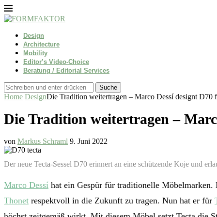
Design
Architecture
Mobility
Editor’s Video-Choice
Beratung / Editorial Services
Suche
Home
Design
Die Tradition weitertragen – Marco Dessí designt D70 f
Die Tradition weitertragen – Marc
von
Markus Schraml
9. Juni 2022
Der neue Tecta-Sessel D70 erinnert an eine schützende Koje und erlau
Marco Dessí
hat ein Gespür für traditionelle Möbelmarken.
Thonet
respektvoll in die Zukunft zu tragen. Nun hat er für
höchst zeitgemäß wirkt. Mit diesem Möbel setzt Tecta die St